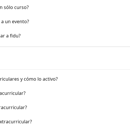
un sólo curso?
s a un evento?
r a fidu?
iculares y cómo lo activo?
acurricular?
racurricular?
xtracurricular?