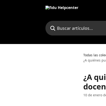
Ir al contenido principal
Buscar artículos...
Todas las cole
¿A quiénes pu
¿A qu
docen
10 de enero d