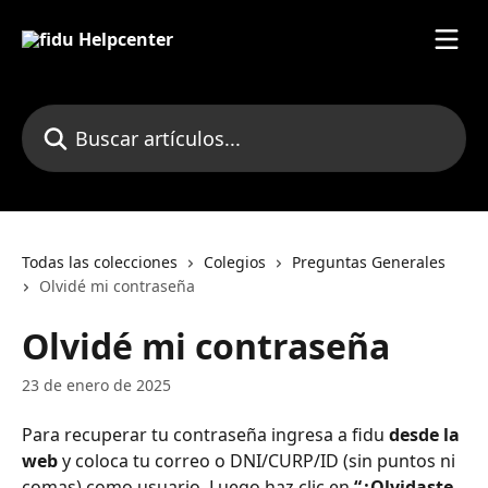
Ir al contenido principal
Buscar artículos...
Todas las colecciones
Colegios
Preguntas Generales
Olvidé mi contraseña
Olvidé mi contraseña
23 de enero de 2025
Para recuperar tu contraseña ingresa a fidu 
desde la 
web
 y coloca tu correo o DNI/CURP/ID (sin puntos ni 
comas) como usuario. Luego haz clic en 
“¿Olvidaste 