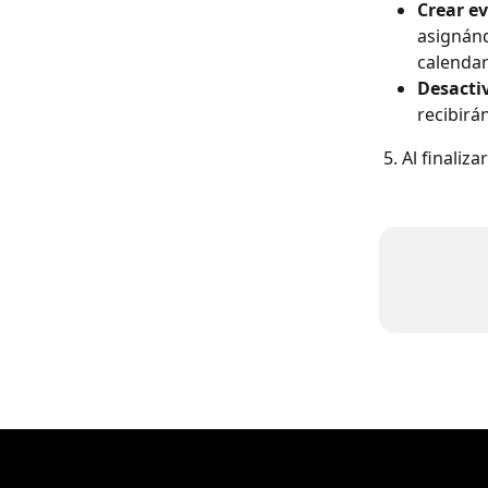
Crear ev
asignánd
calendar
Desactiv
recibirá
5. Al finaliz