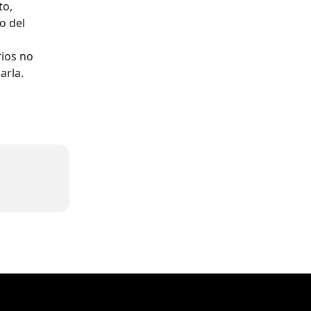
o, 
o del 
rios no 
arla. 