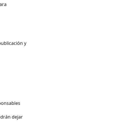
ara 
publicación y 
ponsables 
odrán dejar 