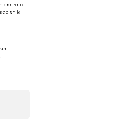
endimiento 
ado en la 
yan 
 