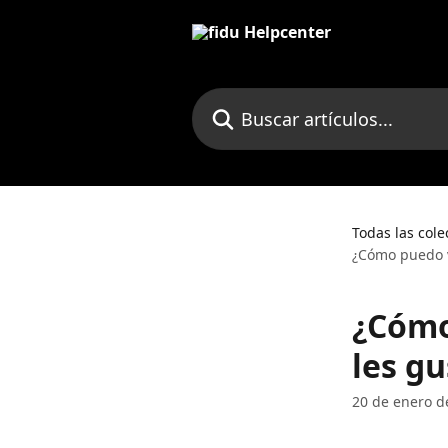
Ir al contenido principal
Buscar artículos...
Todas las cole
¿Cómo puedo v
¿Cómo
les g
20 de enero d