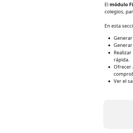
El 
módulo Fi
colegios, pa
En esta secc
Generar 
Generar 
Realizar
rápida.
Ofrecer 
comprob
Ver el s