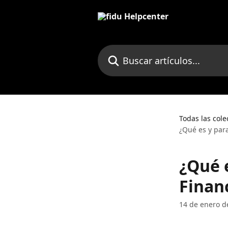
Ir al contenido principal
Buscar artículos...
Todas las cole
¿Qué es y par
¿Qué 
Finan
14 de enero d