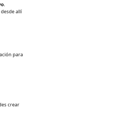
vo
.
 desde allí 
ación para 
des crear 