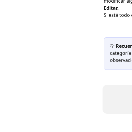
modificar al
Editar.
Si está todo 
💡 
Recuer
categoría
observaci