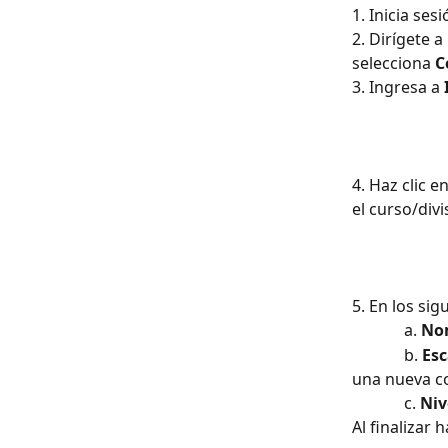
1. Inicia ses
2. Dirígete a
selecciona 
C
3. Ingresa a 
4. Haz clic e
el curso/div
5. En los si
             a. 
Nom
             b. 
Esc
una nueva co
             c. 
Niv
Al finalizar h