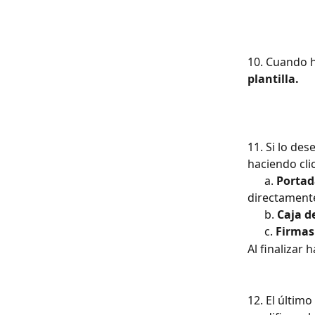
10. Cuando h
plantilla.
11. Si lo de
haciendo clic
      a. 
Portad
directamente
      b. 
Caja d
      c. 
Firmas 
Al finalizar h
12. El último