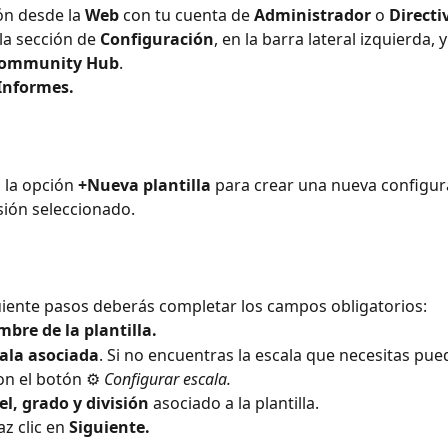
ión desde la 
Web 
con tu cuenta de 
Administrador
 o 
Directi
 la sección de 
Configuración
, en la barra lateral izquierda,
y
ommunity Hub
.
Informes.
n la opción 
+Nueva plantilla
 para crear una nueva configur
isión seleccionado.
guiente pasos deberás completar los campos obligatorios:
bre de la plantilla.
ala asociada
. Si no encuentras la escala que necesitas pue
n el botón ⚙️ 
Configurar escala.
el, grado y división
 asociado a la plantilla.
az clic en 
Siguiente.