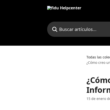
Ir al contenido principal
Buscar artículos...
Todas las cole
¿Cómo creo un
¿Cómo
Infor
15 de enero d