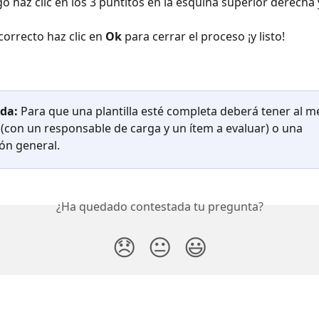
go haz clic en los 3 puntitos en la esquina superior derecha 
correcto haz clic en 
Ok
 para cerrar el proceso ¡y listo!
da:
 Para que una plantilla esté completa deberá tener al 
 (con un responsable de carga y un ítem a evaluar) o una 
ón general.
¿Ha quedado contestada tu pregunta?
😞
😐
😃