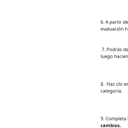
6. A partir d
evaluación ha
 7. Podrás designar los encargados para completarlas escribiendo el nombre y 
luego hacien
8.  Haz clic e
categoría.
9. Completa 
cambios.