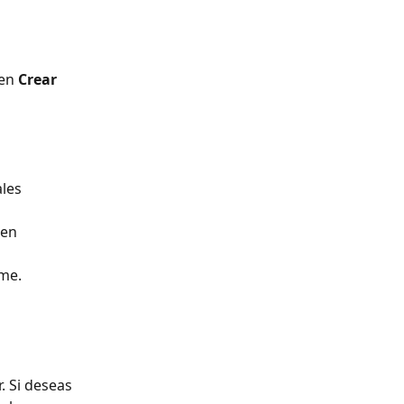
en 
Crear 
les 
en 
rme.
. Si deseas 