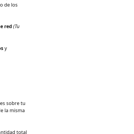
o de los 
e red
(Tu 
os
 y 
es sobre tu 
de la misma 
ntidad total 