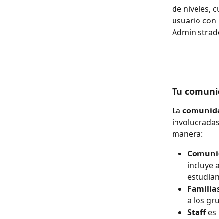
de niveles, c
usuario con 
Administrado
Tu comuni
La 
comunida
involucradas
manera:
Comunid
incluye 
estudian
Familia
a los gru
Staff
 es