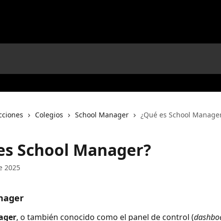
cciones
Colegios
School Manager
¿Qué es School Manage
es School Manager?
e 2025
nager
ager
, o también conocido como el panel de control (
dashbo