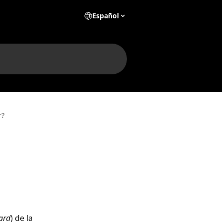
Español
r?
ard
) de la 