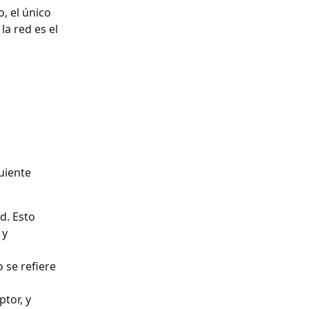
, el único 
a red es el 
uiente 
d. Esto 
 y 
 se refiere 
tor, y 