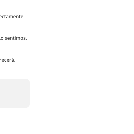
rectamente 
Lo sentimos, 
recerá. 