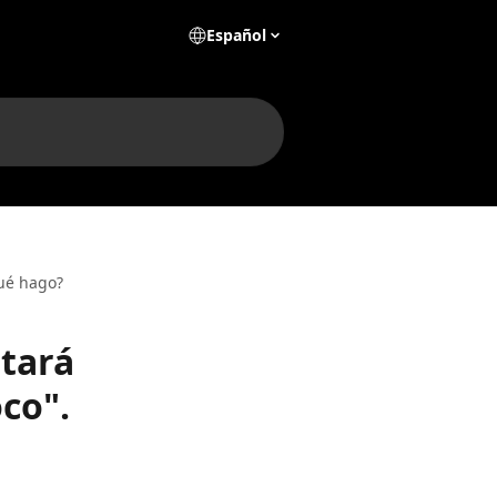
Español
Qué hago?
stará
co".