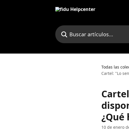
Ir al contenido principal
Buscar artículos...
Todas las cole
Cartel: "Lo se
Cartel
dispon
¿Qué 
10 de enero d