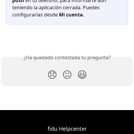
push
 en tu teléfono, para informarte aún 
teniendo la aplicación cerrada. Puedes 
configurarlas desde 
Mi cuenta.
¿Ha quedado contestada tu pregunta?
😞
😐
😃
fidu Helpcenter