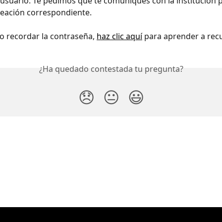
 usuario. Te pedimos que te comuniques con la institución 
creación correspondiente.
o recordar la contraseña, 
haz clic aquí
 para aprender a rec
¿Ha quedado contestada tu pregunta?
😞
😐
😃