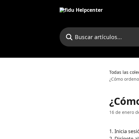
Ir al contenido principal
Buscar artículos...
Todas las cole
¿Cómo ordeno 
¿Cómo
16 de enero d
1. Inicia ses
2. Dirígete a