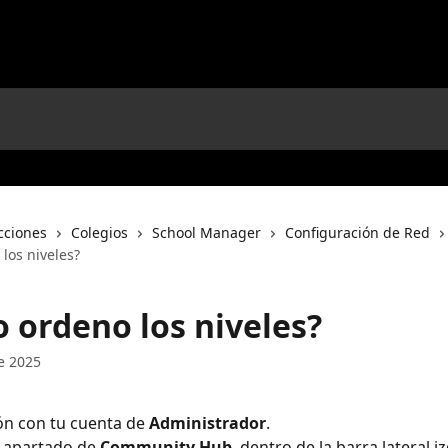
cciones
Colegios
School Manager
Configuración de Red
los niveles?
 ordeno los niveles?
e 2025
ión con tu cuenta de 
Administrador
.
l apartado de 
Community Hub
, dentro de la barra lateral i