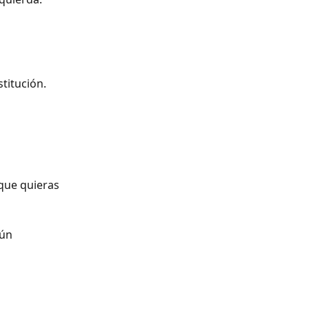
stitución.
 que quieras 
gún 