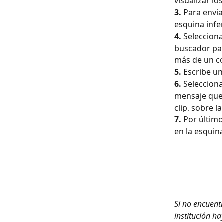
visualizar los
3.
 Para envi
esquina infe
4.
 Selecciona
buscador par
más de un co
5.
 Escribe u
6.
 Selecciona
mensaje que 
clip, sobre l
7.
 Por últim
en la esquin
Si no encuent
institución ha