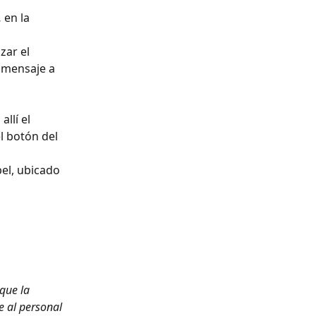
, 
en la 
zar el 
 mensaje a 
allí el 
l botón del 
el, ubicado 
que la 
e al personal 