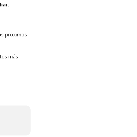
liar
.
tos próximos 
ntos más 