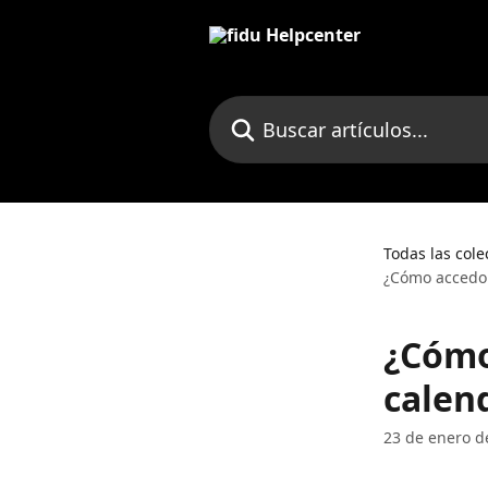
Ir al contenido principal
Buscar artículos...
Todas las cole
¿Cómo accedo 
¿Cómo
calen
23 de enero d