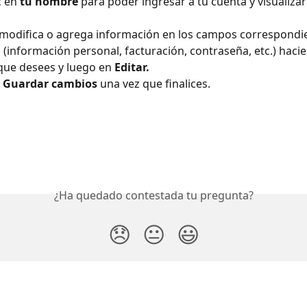
c en 
tu nombre
 para poder ingresar a tu cuenta y visualizar
í modifica o agrega información en los campos correspondi
 (información personal, facturación, contraseña, etc.) hacie
que desees y luego en 
Editar.
 
Guardar cambios 
una vez que finalices. 
¿Ha quedado contestada tu pregunta?
😞
😐
😃