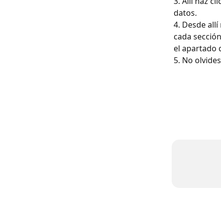
3. Allí haz cli
datos.
4. Desde all
cada sección
el apartado 
5. No olvides