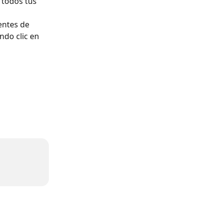
 todos tus 
entes de 
ndo clic en 