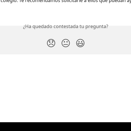
 colegio. Te recomendamos solicitarle a ellos que puedan a
¿Ha quedado contestada tu pregunta?
😞
😐
😃